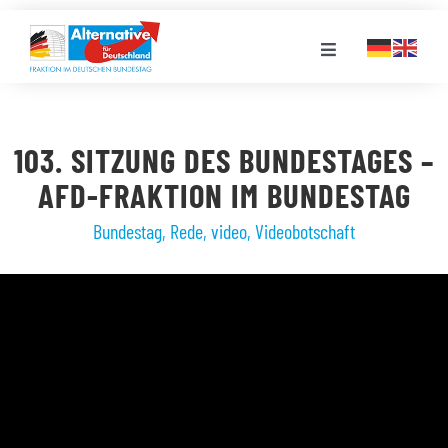
Zum
Inhalt
Toggle
springen
Navigation
FRAKTION
103. SITZUNG DES BUNDESTAGES –
LANDESGRUPPEN
AFD-FRAKTION IM BUNDESTAG
Bundestag
,
Rede
,
video
,
Videobotschaft
VERANSTALTUNGEN
PRESSE
STELLENPORTAL
MEDIATHEK