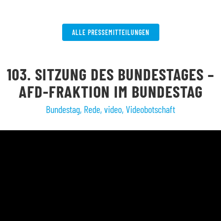
W
ALLE PRESSEMITTEILUNGEN
103. SITZUNG DES BUNDESTAGES –
AFD-FRAKTION IM BUNDESTAG
Bundestag
,
Rede
,
video
,
Videobotschaft