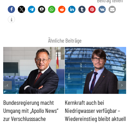
Beitrag teilen
Ähnliche Beiträge
Bundesregierung macht
Kernkraft auch bei
H
Umgang mit „Apollo News“
Niedrigwasser verfügbar –
G
zur Verschlusssache
Wiedereinstieg bleibt aktuell
B
V