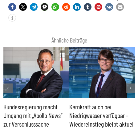
Ähnliche Beiträge
Bundesregierung macht
Kernkraft auch bei
H
Umgang mit „Apollo News“
Niedrigwasser verfügbar –
G
zur Verschlusssache
Wiedereinstieg bleibt aktuell
B
V