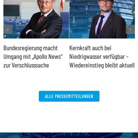
Bundesregierung macht
Kernkraft auch bei
H
Umgang mit „Apollo News“
Niedrigwasser verfügbar –
G
zur Verschlusssache
Wiedereinstieg bleibt aktuell
B
V
W
ALLE PRESSEMITTEILUNGEN