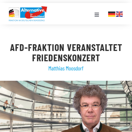
Zum
Inhalt
Toggle
springen
Navigation
FRAKTION
AFD-FRAKTION VERANSTALTET
LANDESGRUPPEN
FRIEDENSKONZERT
Matthias Moosdorf
VERANSTALTUNGEN
PRESSE
STELLENPORTAL
MEDIATHEK