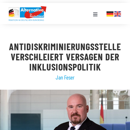
Zum
Inhalt
Toggle
springen
Navigation
FRAKTION
ANTIDISKRIMINIERUNGSSTELLE
LANDESGRUPPEN
VERSCHLEIERT VERSAGEN DER
INKLUSIONSPOLITIK
VERANSTALTUNGEN
Jan Feser
PRESSE
STELLENPORTAL
MEDIATHEK