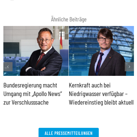
Ähnliche Beiträge
Bundesregierung macht
Kernkraft auch bei
H
Umgang mit „Apollo News“
Niedrigwasser verfügbar –
G
zur Verschlusssache
Wiedereinstieg bleibt aktuell
B
V
W
ALLE PRESSEMITTEILUNGEN