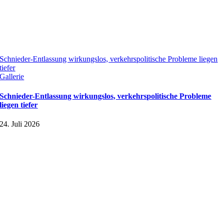
Schnieder-Entlassung wirkungslos, verkehrspolitische Probleme liegen
tiefer
Gallerie
Schnieder-Entlassung wirkungslos, verkehrspolitische Probleme
liegen tiefer
24. Juli 2026