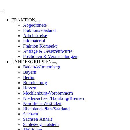
Zum
Inhalt
Toggle
springen
Navigation
FRAKTION
Abgeordnete
Fraktionsvorstand
Arbeitskreise
Infomaterial
Fraktion Kompakt
Anträge & Gesetzentwürfe
Positionen & Veranstaltungen
LANDESGRUPPEN
Baden-Württemberg
Bayern
Berlin
Brandenburg
Hessen
Mecklenburg-Vorpommern
Niedersachsen/Hamburg/Bremen
Nordrhein-Westfalen
Rheinland-Pfalz/Saarland
Sachsen
Sachsen-Anhalt
Schleswig-Holstein
Thüringen