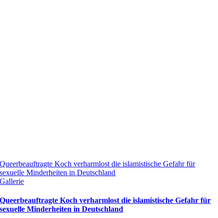
Queerbeauftragte Koch verharmlost die islamistische Gefahr für
sexuelle Minderheiten in Deutschland
Gallerie
Queerbeauftragte Koch verharmlost die islamistische Gefahr für
sexuelle Minderheiten in Deutschland