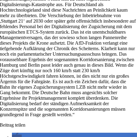
Digitalisierungs-Katastrophe aus. Für Deutschland als
Hochtechnologieland sind diese Nachrichten an Peinlichkeit kaum
mehr zu überbieten. Die Verschiebung der Inbetriebnahme von
,Stuttgart 21‘ auf 2030 oder später geht offensichtlich insbesondere auf
fehlendes Personal bei der Digitalisierung der Zugsicherung mit dem
europäischen ETCS-System zurück. Das ist ein unentschuldbares
Managementversagen, das der sowieso schon langen Pannenreihe
dieses Projekts die Krone aufsetzt. Die AfD-Fraktion verlangt eine
tiefgehende Aufklärung der Chronik des Scheiterns. Klarheit kann nur
noch ein parlamentarischer Untersuchungsausschuss bringen. Das
voraussehbare Ergebnis der sogenannten Korridorsanierung zwischen
Hamburg und Berlin passt leider auch genau in dieses Bild. Wenn die
Züge dort künftig nur noch 160 km/h statt 230 km/h
Höchstgeschwindigkeit fahren können, ist dies nicht nur ein großes
Ärgernis für die Fahrgäste. Es ist auch ein Zeichen dafür, dass die
Bahn ihr eigenes Zugsicherungssystem LZB nicht mehr wieder in
Gang bekommt. Die Deutsche Bahn muss angesichts solcher
Ergebnisse ihr Projektmanagement komplett überdenken. Die
Digitalisierung bedarf der ständigen Aufmerksamkeit der
Konzernspitze und die sogenannten Korridorsanierungen müssen
grundlegend in Frage gestellt werden.“
Beitrag teilen