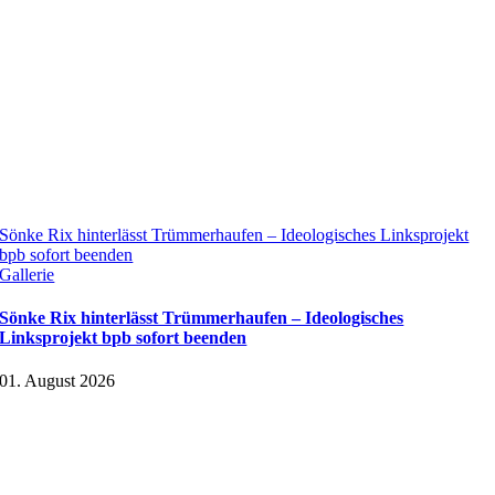
Sönke Rix hinterlässt Trümmerhaufen – Ideologisches Linksprojekt
bpb sofort beenden
Gallerie
Sönke Rix hinterlässt Trümmerhaufen – Ideologisches
Linksprojekt bpb sofort beenden
01. August 2026