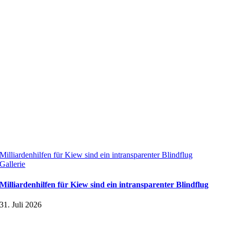
Milliardenhilfen für Kiew sind ein intransparenter Blindflug
Gallerie
Milliardenhilfen für Kiew sind ein intransparenter Blindflug
31. Juli 2026