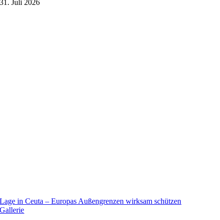
31. Juli 2026
Lage in Ceuta – Europas Außengrenzen wirksam schützen
Gallerie