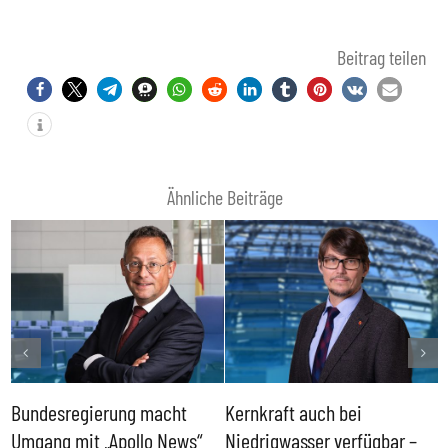
Beitrag teilen
Ähnliche Beiträge
Bundesregierung macht
Kernkraft auch bei
H
Umgang mit „Apollo News“
Niedrigwasser verfügbar –
G