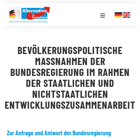
Zum
Inhalt
Toggle
springen
Navigation
FRAKTION
BEVÖLKERUNGSPOLITISCHE
LANDESGRUPPEN
MASSNAHMEN DER B
UNDESREGIERUNG IM RAHMEN D
VERANSTALTUNGEN
ER STAATLICHEN UND N
ICHTSTAATLICHEN E
PRESSE
NTWICKLUNGSZUSAMMENARBEIT
STELLENPORTAL
Zur Anfrage und Antwort der Bundesregierung
MEDIATHEK