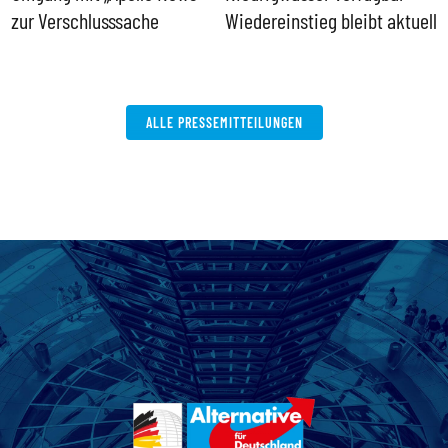
zur Verschlusssache
Wiedereinstieg bleibt aktuell
B
V
W
ALLE PRESSEMITTEILUNGEN