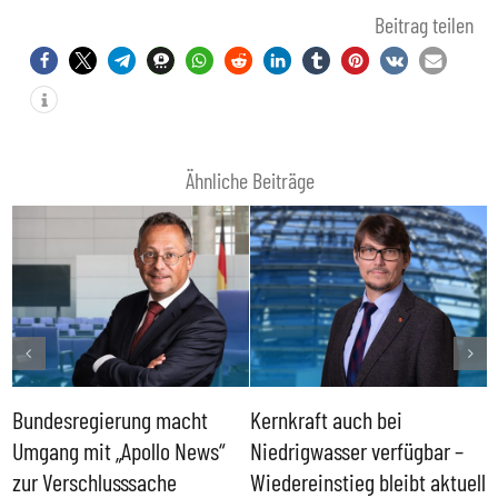
Beitrag teilen
Ähnliche Beiträge
Bundesregierung macht
Kernkraft auch bei
H
Umgang mit „Apollo News“
Niedrigwasser verfügbar –
G
zur Verschlusssache
Wiedereinstieg bleibt aktuell
B