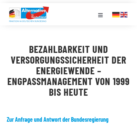
Zum
Inhalt
Toggle
springen
Navigation
FRAKTION
BEZAHLBARKEIT UND
LANDESGRUPPEN
VERSORGUNGSSICHERHEIT DER
ENERGIEWENDE –
VERANSTALTUNGEN
ENGPASSMANAGEMENT VON 1999
BIS HEUTE
PRESSE
STELLENPORTAL
Zur Anfrage und Antwort der Bundesregierung
MEDIATHEK