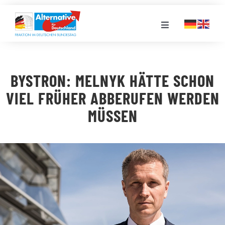
Zum
Inhalt
Toggle
springen
Navigation
FRAKTION
BYSTRON: MELNYK HÄTTE SCHON
LANDESGRUPPEN
VIEL FRÜHER ABBERUFEN WERDEN
MÜSSEN
VERANSTALTUNGEN
PRESSE
STELLENPORTAL
MEDIATHEK