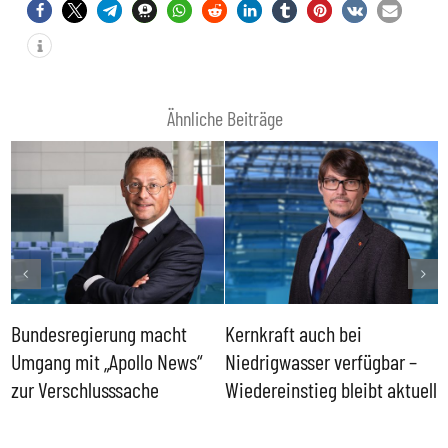
Ähnliche Beiträge
Bundesregierung macht
Kernkraft auch bei
H
Umgang mit „Apollo News“
Niedrigwasser verfügbar –
G
zur Verschlusssache
Wiedereinstieg bleibt aktuell
B
V
W