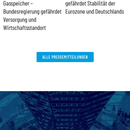
Gasspeicher –
gefährdet Stabilität der
G
ll
Bundesregierung gefährdet
Eurozone und Deutschlands
S
Versorgung und
P
Wirtschaftsstandort
ALLE PRESSEMITTEILUNGEN