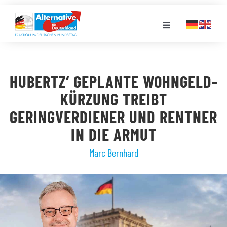
Zum
Inhalt
Toggle
springen
Navigation
FRAKTION
HUBERTZ‘ GEPLANTE WOHNGELD-
LANDESGRUPPEN
KÜRZUNG TREIBT
GERINGVERDIENER UND RENTNER
VERANSTALTUNGEN
IN DIE ARMUT
Marc Bernhard
PRESSE
STELLENPORTAL
MEDIATHEK