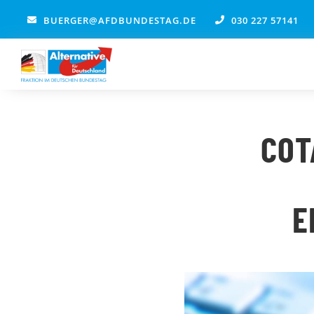
Zum
BUERGER@AFDBUNDESTAG.DE
030 227 57141
Inhalt
springen
COT
E