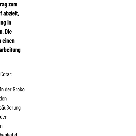
trag zum
 abzielt,
ng in
n. Die
n einen
arbeitung
 Cotar:
in der Groko
 den
gsäußerung
 den
en
egleitet.