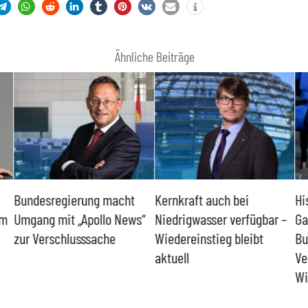
Ähnliche Beiträge
ht
Kernkraft auch bei
Historisch niedrige
ews“
Niedrigwasser verfügbar –
Gasspeicher –
Wiedereinstieg bleibt
Bundesregierung gefährdet
aktuell
Versorgung und
Wirtschaftsstandort