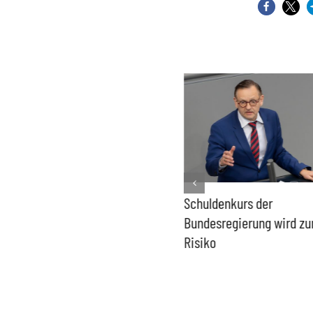
äder lösen
Schuldenkurs der
Bundesregierung mac
 Windkraft
Bundesregierung wird zum
Umgang mit „Apollo N
Risiko
zur Verschlusssache