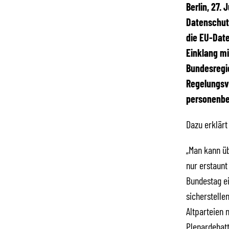
Berlin, 27.
Datenschutz
die EU-Dat
Einklang mi
Bundesregie
Regelungsvo
personenbe
Dazu erklärt
„Man kann ü
nur erstaunt
Bundestag e
sicherstelle
Altparteien 
Plenardebatt