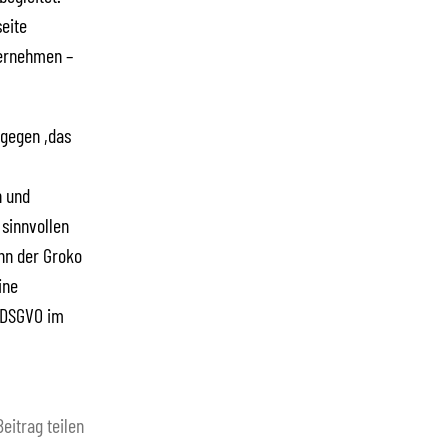
seite
bernehmen –
 gegen ,das
h und
sinnvollen
enn der Groko
ine
r DSGVO im
Beitrag teilen