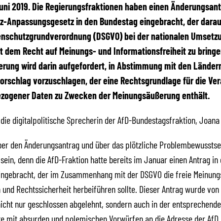
 Juni 2019. Die Regierungsfraktionen haben einen Änderungsan
-Anpassungsgesetz in den Bundestag eingebracht, der darauf
enschutzgrundverordnung (DSGVO) bei der nationalen Umsetzu
t dem Recht auf Meinungs- und Informationsfreiheit zu bringe
rung wird darin aufgefordert, in Abstimmung mit den Länder
rschlag vorzuschlagen, der eine Rechtsgrundlage für die Ver
zogener Daten zu Zwecken der Meinungsäußerung enthält.
 die digitalpolitische Sprecherin der AfD-Bundestagsfraktion, Joana
ber den Änderungsantrag und über das plötzliche Problembewusstse
 sein, denn die AfD-Fraktion hatte bereits im Januar einen Antrag in
ingebracht, der im Zusammenhang mit der DSGVO die freie Meinun
n und Rechtssicherheit herbeiführen sollte. Dieser Antrag wurde von
nicht nur geschlossen abgelehnt, sondern auch in der entsprechend
e mit absurden und polemischen Vorwürfen an die Adresse der AfD b