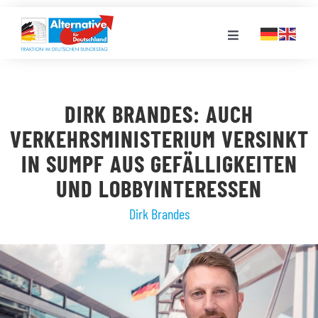
Zum
Inhalt
Toggle
springen
Navigation
FRAKTION
DIRK BRANDES: AUCH
LANDESGRUPPEN
VERKEHRSMINISTERIUM VERSINKT
IN SUMPF AUS GEFÄLLIGKEITEN
VERANSTALTUNGEN
UND LOBBYINTERESSEN
Dirk Brandes
PRESSE
STELLENPORTAL
MEDIATHEK