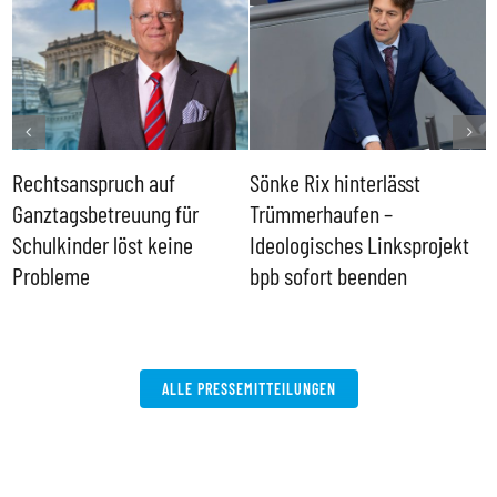
Rechtsanspruch auf
Sönke Rix hinterlässt
M
Ganztagsbetreuung für
Trümmerhaufen –
e
Schulkinder löst keine
Ideologisches Linksprojekt
Probleme
bpb sofort beenden
ALLE PRESSEMITTEILUNGEN