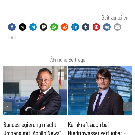
Beitrag teilen
Ähnliche Beiträge
Bundesregierung macht
Kernkraft auch bei
H
Umgang mit „Apollo News“
Niedrigwasser verfügbar –
G