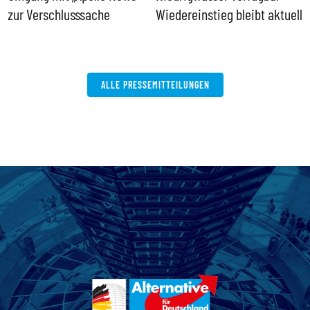
zur Verschlusssache
Wiedereinstieg bleibt aktuell
B
V
W
ALLE PRESSEMITTEILUNGEN