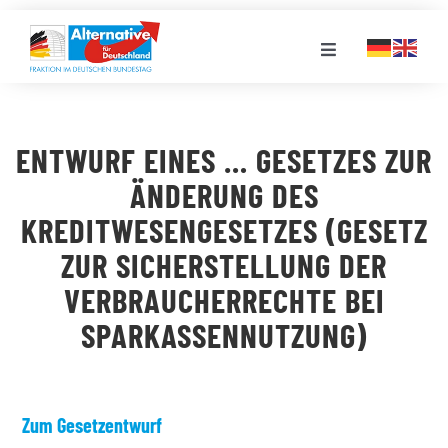
Zum
Inhalt
Toggle
springen
Navigation
FRAKTION
ENTWURF EINES … GESETZES ZUR
LANDESGRUPPEN
ÄNDERUNG DES
KREDITWESENGESETZES (GESETZ
VERANSTALTUNGEN
ZUR SICHERSTELLUNG DER
VERBRAUCHERRECHTE BEI
PRESSE
SPARKASSENNUTZUNG)
STELLENPORTAL
Zum Gesetzentwurf
MEDIATHEK