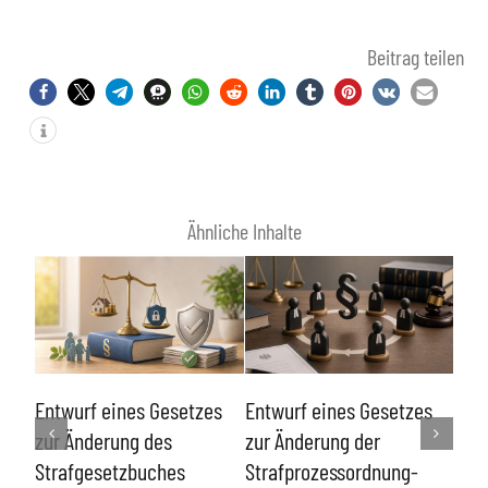
Beitrag teilen
Ähnliche Inhalte
Ent
es
Entwurf eines Gesetzes
Entwurf eines Gesetzes
zur
 bei
zur Änderung des
zur Änderung der
Woh
Strafgesetzbuches
Strafprozessordnung-