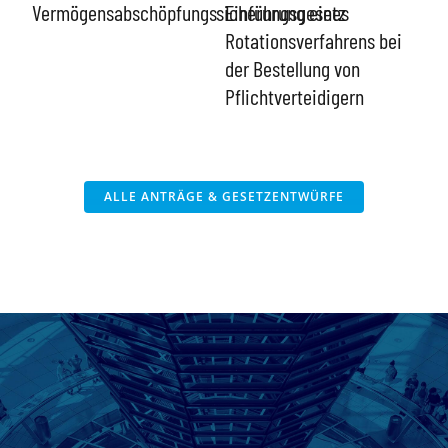
Gese
Vermögensabschöpfungssicherungsgesetz
Einführung eines
Kos
Rotationsverfahrens bei
im 
der Bestellung von
Pflichtverteidigern
ALLE ANTRÄGE & GESETZENTWÜRFE