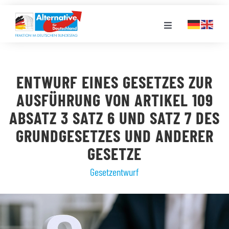
Zum
Inhalt
Toggle
springen
Navigation
FRAKTION
ENTWURF EINES GESETZES ZUR
LANDESGRUPPEN
AUSFÜHRUNG VON ARTIKEL 109
ABSATZ 3 SATZ 6 UND SATZ 7 DES
VERANSTALTUNGEN
GRUNDGESETZES UND ANDERER
GESETZE
PRESSE
Gesetzentwurf
STELLENPORTAL
MEDIATHEK