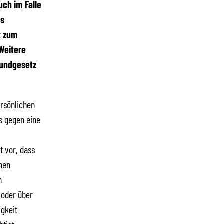
uch im Falle
ss
t zum
Weitere
rundgesetz
ersönlichen
ts gegen eine
t vor, dass
nen
n
 oder über
igkeit