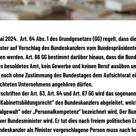
 Mai 2024.
Art. 64 Abs. 1 des Grundgesetzes (GG) regelt, dass di
ster auf Vorschlag des Bundeskanzlers vom Bundespräsident
en werden. Art. 66 GG bestimmt darüber hinaus, dass die Bun
es
besoldetes Amt, kein Gewerbe und keinen Beruf ausüben u
g noch ohne Zustimmung des Bundestages dem Aufsichtsrat ei
ichteten Unternehmens angehören dürfen.
schriften der Art. 63, Art. 64 und Art. 67 GG wird das sogenan
 Kabinettsbildungsrecht“ des Bundeskanzlers abgeleitet, wel
algewalt“ oder „Personalkompetenz“ bezeichnet wird. Der Bu
er Bundesminister wird. Er tut dies nach freiem politischen 
ndeskanzler als Minister vorgeschlagene Person muss nach
h