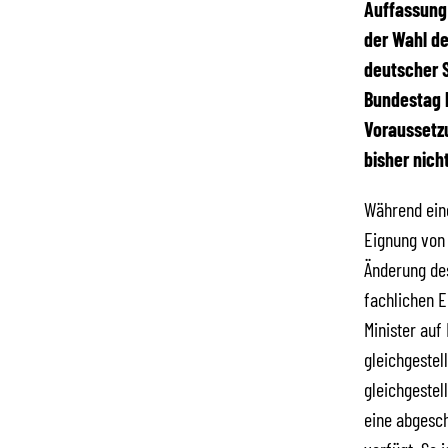
Auffassung 
der Wahl d
deutscher S
Bundestag 
Voraussetzu
bisher nicht
Während eine
Eignung von 
Änderung des
fachlichen E
Minister auf
gleichgestel
gleichgestel
eine abgesch