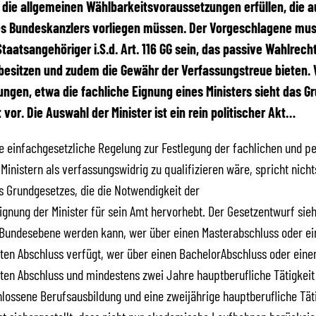
die allgemeinen Wählbarkeitsvoraussetzungen erfüllen, die a
es Bundeskanzlers vorliegen müssen. Der Vorgeschlagene mu
taatsangehöriger i.S.d. Art. 116 GG sein, das passive
Wahlrech
besitzen und zudem die Gewähr der Verfassungstreue bieten. 
ngen, etwa die fachliche Eignung eines Ministers sieht das G
 vor. Die Auswahl der Minister ist ein rein politischer Akt…
 einfachgesetzliche Regelung zur Festlegung der fachlichen und p
Ministern als verfassungswidrig zu qualifizieren wäre, spricht nich
 Grundgesetzes, die die Notwendigkeit der
ignung der Minister für sein Amt hervorhebt. Der Gesetzentwurf sieh
 Bundesebene werden kann, wer über einen Masterabschluss oder ei
lten Abschluss verfügt, wer über einen BachelorAbschluss oder eine
lten Abschluss und mindestens zwei Jahre hauptberufliche Tätigkeit
lossene Berufsausbildung und eine zweijährige hauptberufliche Tät