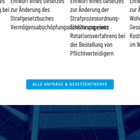
es
Entwurf eines Gesetzes
Entwurf eines Gesetzes
Entw
g bei
zur Änderung des
zur Änderung der
zur 
Strafgesetzbuches
Strafprozessordnung-
Woh
Vermögensabschöpfungssicherungsgesetz
Einführung eines
Gese
Rotationsverfahrens bei
Kos
der Bestellung von
im 
Pflichtverteidigern
ALLE ANTRÄGE & GESETZENTWÜRFE