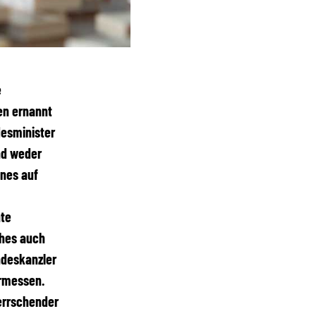
e
en ernannt
desminister
nd weder
nes auf
nte
ches auch
ndeskanzler
Ermessen.
errschender