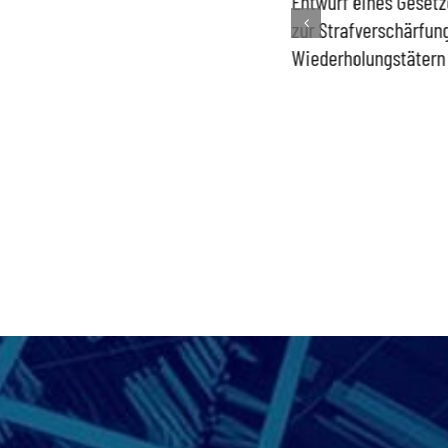
Entwurf eines Gesetzes
Entwurf eines Gesetz
zur Sicherung der
zur Strafverschärfun
demokratischen
Wiederholungstätern
Willensbildung in
politischen Parteien