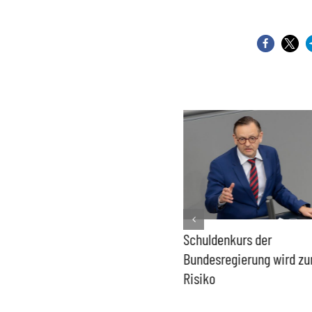
PFAS-freie Windräder lösen
Schuldenkurs der
die Probleme der Windkraft
Bundesregierung wird z
nicht
Risiko