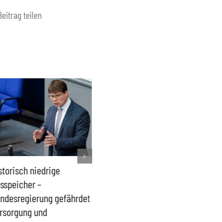
Beitrag teilen
storisch niedrige
Französisches Mega-Defizit
Rechts
sspeicher –
gefährdet Stabilität der
Ganztag
ndesregierung gefährdet
Eurozone und Deutschlands
Schulki
rsorgung und
Proble