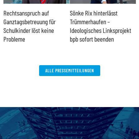
Rechtsanspruch auf
Sönke Rix hinterlässt
M
Ganztagsbetreuung für
Trümmerhaufen –
e
Schulkinder löst keine
Ideologisches Linksprojekt
Probleme
bpb sofort beenden
ALLE PRESSEMITTEILUNGEN