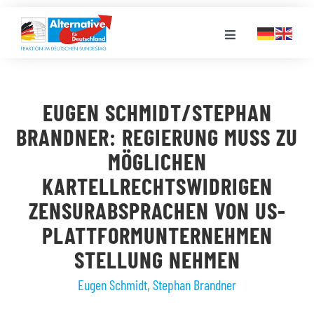
Zum
Inhalt
Toggle
springen
Navigation
FRAKTION
EUGEN SCHMIDT/STEPHAN
LANDESGRUPPEN
BRANDNER: REGIERUNG MUSS ZU
MÖGLICHEN
VERANSTALTUNGEN
KARTELLRECHTSWIDRIGEN
ZENSURABSPRACHEN VON US-
PRESSE
PLATTFORMUNTERNEHMEN
STELLUNG NEHMEN
STELLENPORTAL
Eugen Schmidt
,
Stephan Brandner
MEDIATHEK