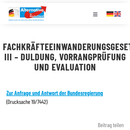
Zum
Inhalt
Toggle
springen
Navigation
FRAKTION
FACHKRÄFTEEINWANDERUNGSGESE
LANDESGRUPPEN
III – DULDUNG, VORRANGPRÜFUNG
UND EVALUATION
VERANSTALTUNGEN
PRESSE
Zur Anfrage und Antwort der Bundesregierung
(Drucksache 19/7442)
STELLENPORTAL
Beitrag teilen
MEDIATHEK