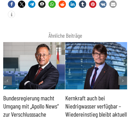
Ähnliche Beiträge
Bundesregierung macht
Kernkraft auch bei
H
Umgang mit „Apollo News“
Niedrigwasser verfügbar –
G
zur Verschlusssache
Wiedereinstieg bleibt aktuell
B
V