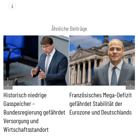
Ähnliche Beiträge
Historisch niedrige
Französisches Mega-Defizit
R
Gasspeicher –
gefährdet Stabilität der
G
ll
Bundesregierung gefährdet
Eurozone und Deutschlands
S
Versorgung und
P
Wirtschaftsstandort