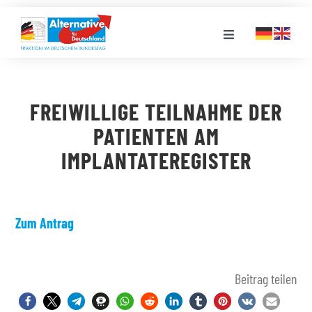
Zum
Inhalt
Toggle
springen
Navigation
FRAKTION
FREIWILLIGE TEILNAHME DER
LANDESGRUPPEN
PATIENTEN AM
IMPLANTATEREGISTER
VERANSTALTUNGEN
PRESSE
Zum Antrag
STELLENPORTAL
Beitrag teilen
MEDIATHEK