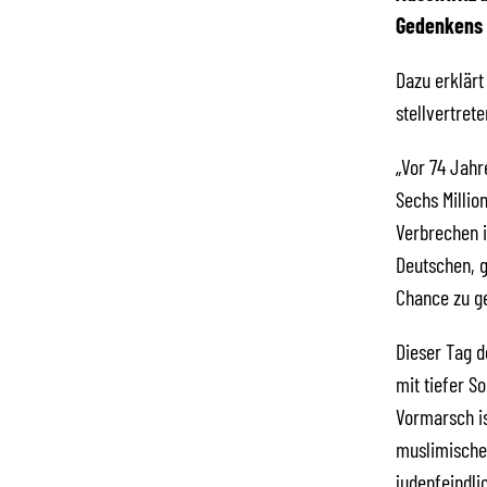
Gedenkens f
Dazu erklärt
stellvertret
„Vor 74 Jahr
Sechs Millio
Verbrechen i
Deutschen, 
Chance zu g
Dieser Tag d
mit tiefer S
Vormarsch is
muslimische
judenfeindli