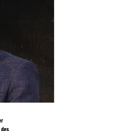
er
g des