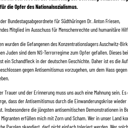
ür die Opfer des Nationalsozialismus.
 der Bundestagsabgeordnete für Südthüringen Dr. Anton Friesen,
endes Mitglied im Ausschuss für Menschenrechte und humanitäre Hilf
en wurden die Gefangenen des Konzentrationslagers Auschwitz-Birk
nen Juden sind dem NS-Terrorregime zum Opfer gefallen. Dieses bei
st ein Schandfleck in der deutschen Geschichte. Daher ist es die Auf
geschlossen gegen Antisemitismus vorzugehen, um dem Hass gegen
eben.
er Trauer und der Erinnerung muss uns auch eine Mahnung sein. Es 
orge, dass der Antisemitismus durch die Einwanderungskrise wieder
t. Insbesondere die jüngsten antisemitischen Demonstrationen in Be
 Migranten erfüllen mich mit Zorn und Scham. Wer in unser Land k
che Parolen skandiert, darf nicht einfach toleriert werden. Wer sol