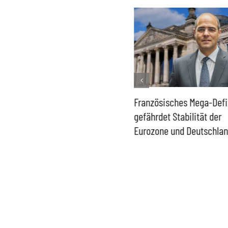
Historisch niedrige
Französisches Mega-Defi
Gasspeicher –
gefährdet Stabilität der
Bundesregierung gefährdet
Eurozone und Deutschla
Versorgung und
Wirtschaftsstandort