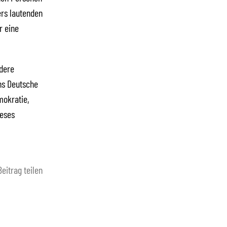
ers lautenden
r eine
ndere
uns Deutsche
mokratie,
ieses
Beitrag teilen