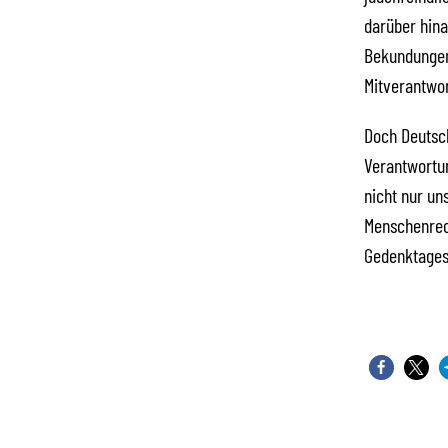
darüber hina
Bekundungen 
Mitverantwor
Doch Deutsch
Verantwortun
nicht nur u
Menschenrech
Gedenktages 