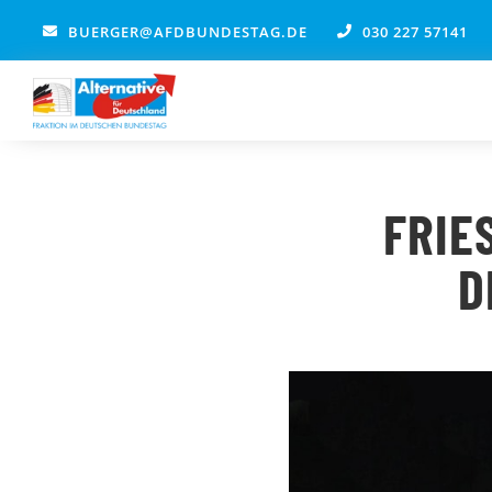
Zum
BUERGER@AFDBUNDESTAG.DE
030 227 57141
Inhalt
springen
FRIE
D