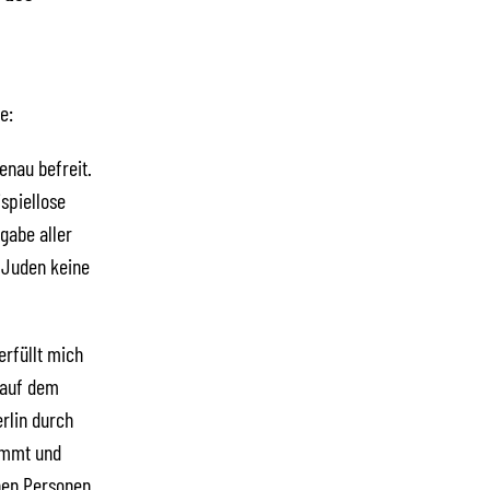
e:
enau befreit.
spiellose
gabe aller
 Juden keine
erfüllt mich
 auf dem
rlin durch
ommt und
chen Personen