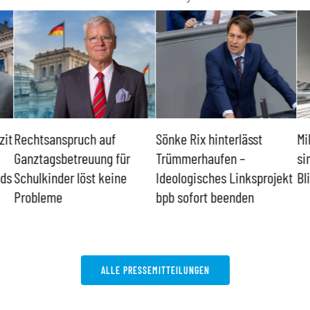
zit
Rechtsanspruch auf
Sönke Rix hinterlässt
Mi
Ganztagsbetreuung für
Trümmerhaufen –
si
nds
Schulkinder löst keine
Ideologisches Linksprojekt
Bl
Probleme
bpb sofort beenden
ALLE PRESSEMITTEILUNGEN