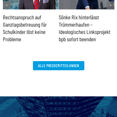
Rechtsanspruch auf
Sönke Rix hinterlässt
M
Ganztagsbetreuung für
Trümmerhaufen –
e
Schulkinder löst keine
Ideologisches Linksprojekt
Probleme
bpb sofort beenden
ALLE PRESSEMITTEILUNGEN