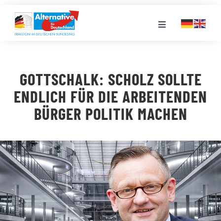
Zum
Inhalt
Toggle
springen
Navigation
FRAKTION
GOTTSCHALK: SCHOLZ SOLLTE
LANDESGRUPPEN
ENDLICH FÜR DIE ARBEITENDEN
BÜRGER POLITIK MACHEN
VERANSTALTUNGEN
PRESSE
STELLENPORTAL
MEDIATHEK