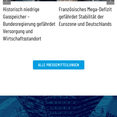
Historisch niedrige
Französisches Mega-Defizit
R
Gasspeicher –
gefährdet Stabilität der
G
ll
Bundesregierung gefährdet
Eurozone und Deutschlands
S
Versorgung und
P
Wirtschaftsstandort
ALLE PRESSEMITTEILUNGEN