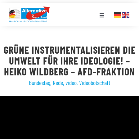
Zum
Inhalt
Toggle
springen
Navigation
FRAKTION
GRÜNE INSTRUMENTALISIEREN DIE
LANDESGRUPPEN
UMWELT FÜR IHRE IDEOLOGIE! –
HEIKO WILDBERG – AFD-FRAKTION
VERANSTALTUNGEN
Bundestag
,
Rede
,
video
,
Videobotschaft
PRESSE
STELLENPORTAL
MEDIATHEK