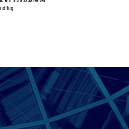
indflug
schütz