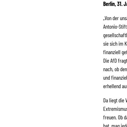
Berlin, 31.
„Von der un
Antonio-Stif
gesellschaft
sie sich im 
finanziell g
Die AfD frag
nach, ob de
und finanzie
erhellend au
Da liegt di
Extremismus 
freuen. Ob d
hat, mag jed