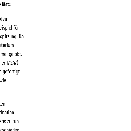
lärt:
adeu-
eispiel für
spitzung. Da
sterium
mmel gelobt.
mer 1/247)
 gefertigt
 wie
htem
rination
ens zu tun
ntschieden