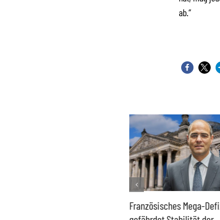
ab.“
Historisch niedrige
Französisches Mega-Defi
Gasspeicher –
gefährdet Stabilität der