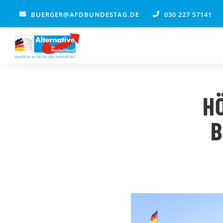
Zum
BUERGER@AFDBUNDESTAG.DE
030 227 57141
Inhalt
springen
H
B