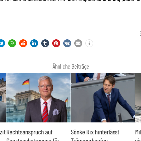
Ähnliche Beiträge
zit
Rechtsanspruch auf
Sönke Rix hinterlässt
Mi
Ganztagsbetreuung für
Trümmerhaufen –
si