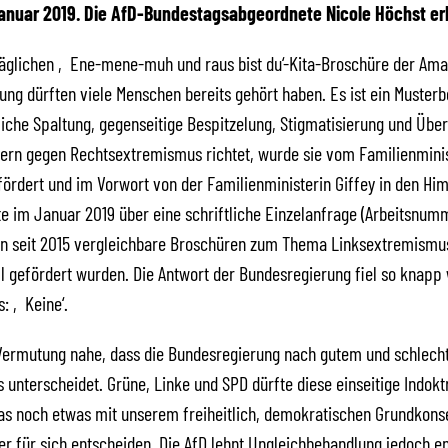
 Januar 2019. Die AfD-Bundestagsabgeordnete Nicole Höchst erk
säglichen ‚Ene-mene-muh und raus bist du‘-Kita-Broschüre der Am
tung dürften viele Menschen bereits gehört haben. Es ist ein Musterb
liche Spaltung, gegenseitige Bespitzelung, Stigmatisierung und Über
Kern gegen Rechtsextremismus richtet, wurde sie vom Familienmini
efördert und im Vorwort von der Familienministerin Giffey in den Hi
te im Januar 2019 über eine schriftliche Einzelanfrage (Arbeitsnum
nn seit 2015 vergleichbare Broschüren zum Thema Linksextremismus
ll gefördert wurden. Die Antwort der Bundesregierung fiel so knapp
s: ‚Keine‘.
e Vermutung nahe, dass die Bundesregierung nach gutem und schlec
unterscheidet. Grüne, Linke und SPD dürfte diese einseitige Indokt
as noch etwas mit unserem freiheitlich, demokratischen Grundkons
er für sich entscheiden. Die AfD lehnt Ungleichbehandlung jedoch e