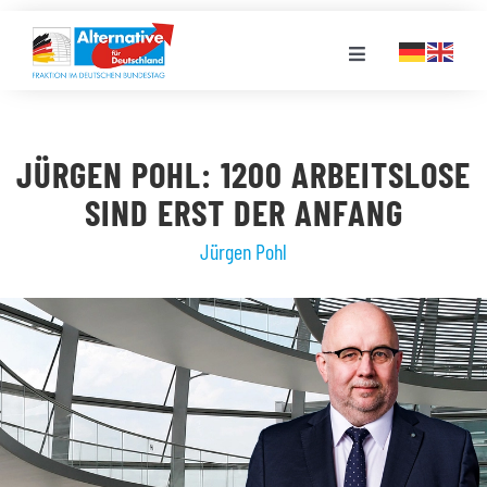
Zum
Inhalt
Toggle
springen
Navigation
FRAKTION
JÜRGEN POHL: 1200 ARBEITSLOSE
LANDESGRUPPEN
SIND ERST DER ANFANG
Jürgen Pohl
VERANSTALTUNGEN
PRESSE
STELLENPORTAL
MEDIATHEK