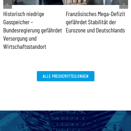
Historisch niedrige
Französisches Mega-Defizit
R
Gasspeicher –
gefährdet Stabilität der
G
ll
Bundesregierung gefährdet
Eurozone und Deutschlands
S
Versorgung und
P
Wirtschaftsstandort
ALLE PRESSEMITTEILUNGEN