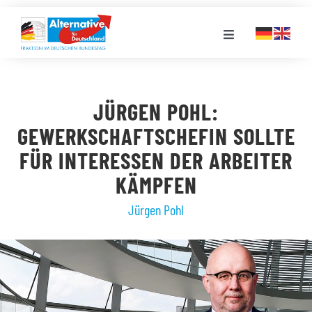
Zum
Inhalt
Toggle
springen
Navigation
FRAKTION
JÜRGEN POHL:
LANDESGRUPPEN
GEWERKSCHAFTSCHEFIN SOLLTE
FÜR INTERESSEN DER ARBEITER
VERANSTALTUNGEN
KÄMPFEN
Jürgen Pohl
PRESSE
STELLENPORTAL
MEDIATHEK