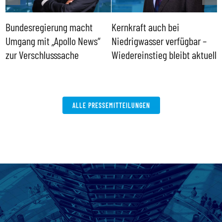
Bundesregierung macht
Kernkraft auch bei
H
Umgang mit „Apollo News“
Niedrigwasser verfügbar –
G
zur Verschlusssache
Wiedereinstieg bleibt aktuell
B
V
W
ALLE PRESSEMITTEILUNGEN