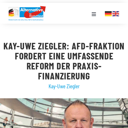
Zum
Inhalt
Toggle
springen
Navigation
FRAKTION
KAY-UWE ZIEGLER: AFD-FRAKTION
LANDESGRUPPEN
FORDERT EINE UMFASSENDE
REFORM DER PRAXIS-
VERANSTALTUNGEN
FINANZIERUNG
Kay-Uwe Ziegler
PRESSE
STELLENPORTAL
MEDIATHEK