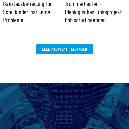
Ganztagsbetreuung für
Trümmerhaufen –
e
Schulkinder löst keine
Ideologisches Linksprojekt
Probleme
bpb sofort beenden
ALLE PRESSEMITTEILUNGEN