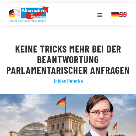
Zum
Inhalt
Toggle
springen
Navigation
FRAKTION
KEINE TRICKS MEHR BEI DER
LANDESGRUPPEN
BEANTWORTUNG
PARLAMENTARISCHER ANFRAGEN
VERANSTALTUNGEN
Tobias Peterka
PRESSE
STELLENPORTAL
MEDIATHEK