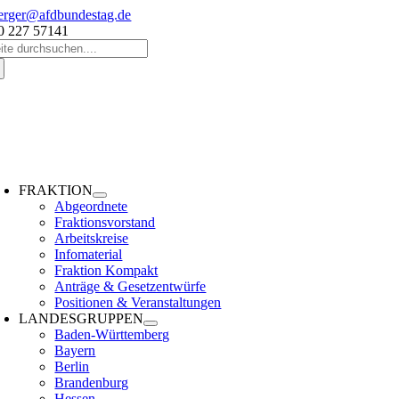
Zum
erger@afdbundestag.de
Inhalt
0 227 57141
che
springen
ch:
oggle
avigation
FRAKTION
Abgeordnete
Fraktionsvorstand
Arbeitskreise
Infomaterial
Fraktion Kompakt
Anträge & Gesetzentwürfe
Positionen & Veranstaltungen
LANDESGRUPPEN
Baden-Württemberg
Bayern
Berlin
Brandenburg
Hessen