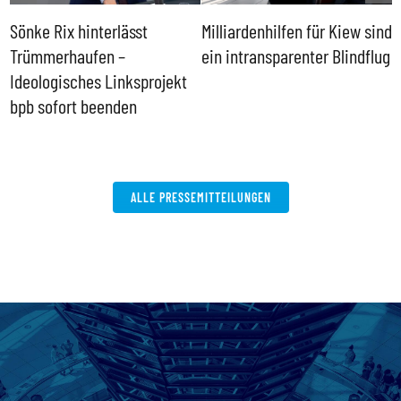
Sönke Rix hinterlässt
Milliardenhilfen für Kiew sind
D
Trümmerhaufen –
ein intransparenter Blindflug
k
Ideologisches Linksprojekt
bpb sofort beenden
ALLE PRESSEMITTEILUNGEN