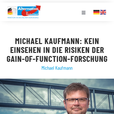
Zum
Inhalt
Toggle
springen
Navigation
FRAKTION
MICHAEL KAUFMANN: KEIN
LANDESGRUPPEN
EINSEHEN IN DIE RISIKEN DER
GAIN-OF-FUNCTION-FORSCHUNG
VERANSTALTUNGEN
Michael Kaufmann
PRESSE
STELLENPORTAL
MEDIATHEK