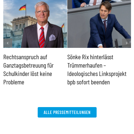
Rechtsanspruch auf
Sönke Rix hinterlässt
M
Ganztagsbetreuung für
Trümmerhaufen –
e
Schulkinder löst keine
Ideologisches Linksprojekt
Probleme
bpb sofort beenden
ALLE PRESSEMITTEILUNGEN