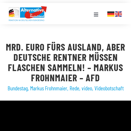
Zum
Inhalt
Toggle
springen
Navigation
FRAKTION
MRD. EURO FÜRS AUSLAND, ABER
LANDESGRUPPEN
DEUTSCHE RENTNER MÜSSEN
FLASCHEN SAMMELN! – MARKUS
VERANSTALTUNGEN
FROHNMAIER – AFD
Bundestag
,
Markus Frohnmaier
,
Rede
,
video
,
Videobotschaft
PRESSE
STELLENPORTAL
MEDIATHEK