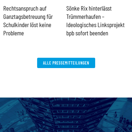
Rechtsanspruch auf
Sönke Rix hinterlässt
M
Ganztagsbetreuung für
Trümmerhaufen –
e
Schulkinder löst keine
Ideologisches Linksprojekt
Probleme
bpb sofort beenden
ALLE PRESSEMITTEILUNGEN