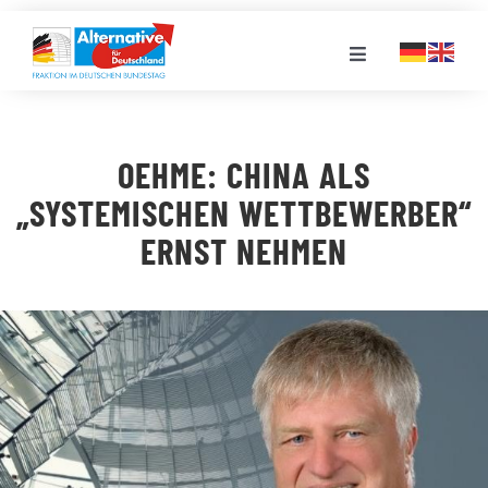
Zum
Inhalt
Toggle
springen
Navigation
FRAKTION
OEHME: CHINA ALS
LANDESGRUPPEN
„SYSTEMISCHEN WETTBEWERBER“
ERNST NEHMEN
VERANSTALTUNGEN
PRESSE
STELLENPORTAL
MEDIATHEK