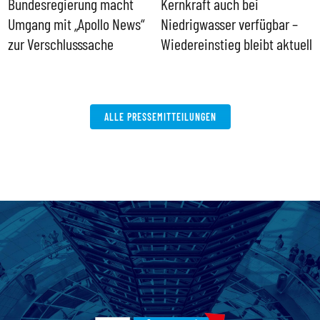
Bundesregierung macht
Kernkraft auch bei
H
Umgang mit „Apollo News“
Niedrigwasser verfügbar –
G
zur Verschlusssache
Wiedereinstieg bleibt aktuell
B
V
W
ALLE PRESSEMITTEILUNGEN