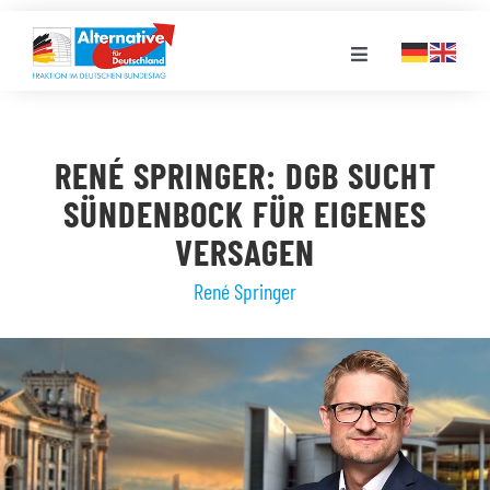
Zum
Inhalt
Toggle
springen
Navigation
FRAKTION
RENÉ SPRINGER: DGB SUCHT
LANDESGRUPPEN
SÜNDENBOCK FÜR EIGENES
VERSAGEN
VERANSTALTUNGEN
René Springer
PRESSE
STELLENPORTAL
MEDIATHEK