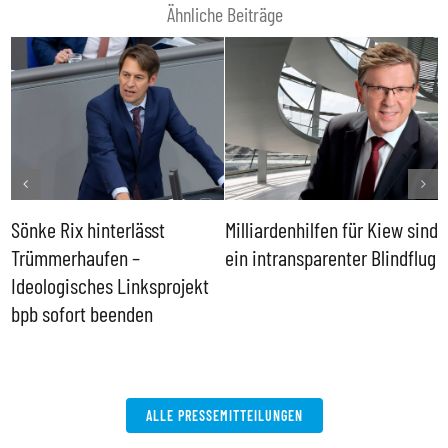
Ähnliche Beiträge
Sönke Rix hinterlässt
Milliardenhilfen für Kiew sind
D
Trümmerhaufen –
ein intransparenter Blindflug
k
Ideologisches Linksprojekt
bpb sofort beenden
ALLE PRESSEMITTEILUNGEN