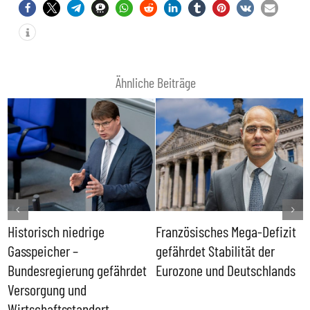
Ähnliche Beiträge
Historisch niedrige
Französisches Mega-Defizit
R
Gasspeicher –
gefährdet Stabilität der
G
ll
Bundesregierung gefährdet
Eurozone und Deutschlands
S
Versorgung und
P
Wirtschaftsstandort