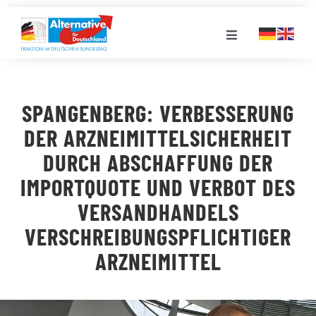
Zum
Inhalt
Toggle
springen
Navigation
FRAKTION
SPANGENBERG: VERBESSERUNG
LANDESGRUPPEN
DER ARZNEIMITTELSICHERHEIT
DURCH ABSCHAFFUNG DER
VERANSTALTUNGEN
IMPORTQUOTE UND VERBOT DES
VERSANDHANDELS
PRESSE
VERSCHREIBUNGSPFLICHTIGER
ARZNEIMITTEL
STELLENPORTAL
MEDIATHEK