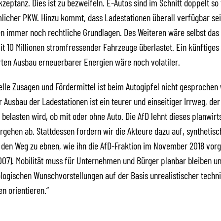
zeptanz. Dies ist zu bezweifeln. E-Autos sind im Schnitt doppelt so
licher PKW. Hinzu kommt, dass Ladestationen überall verfügbar se
en immer noch rechtliche Grundlagen. Des Weiteren wäre selbst das 
t 10 Millionen stromfressender Fahrzeuge überlastet. Ein künftiges
ten Ausbau erneuerbarer Energien wäre noch volatiler.
elle Zusagen und Fördermittel ist beim Autogipfel nicht gesprochen
r Ausbau der Ladestationen ist ein teurer und einseitiger Irrweg, der 
 belasten wird, ob mit oder ohne Auto. Die AfD lehnt dieses planwirt
orgehen ab. Stattdessen fordern wir die Akteure dazu auf, synthetis
 den Weg zu ebnen, wie ihn die AfD-Fraktion im November 2018 vorg
007). Mobilität muss für Unternehmen und Bürger planbar bleiben un
ologischen Wunschvorstellungen auf der Basis unrealistischer techn
n orientieren.“