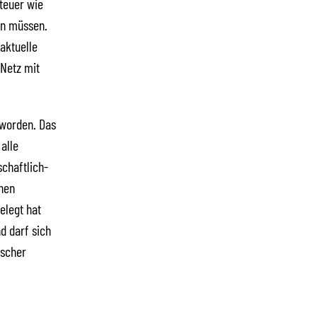
 teuer wie
in müssen.
aktuelle
 Netz mit
 worden. Das
alle
schaftlich-
chen
elegt hat
d darf sich
ischer