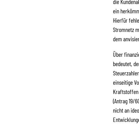
die Kundenak
ein herkömm
Hierfür fehl
Stromnetz mi
dem anvisier
Über finanzi
bedeutet, de
Steuerzahler
einseitige V
Kraftstoffen
(Antrag 19/6
nicht an ide
Entwicklunge