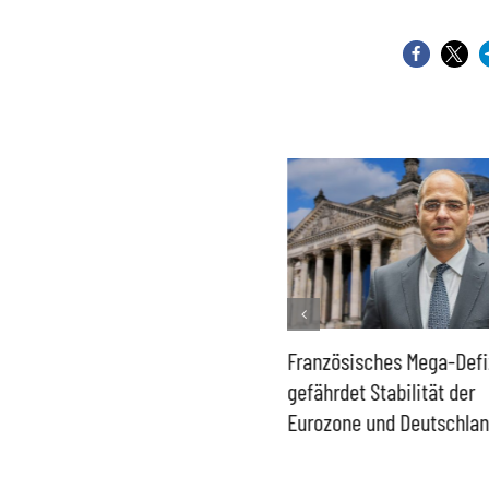
Historisch niedrige
Französisches Mega-Defi
Gasspeicher –
gefährdet Stabilität der
Bundesregierung gefährdet
Eurozone und Deutschla
Versorgung und
Wirtschaftsstandort