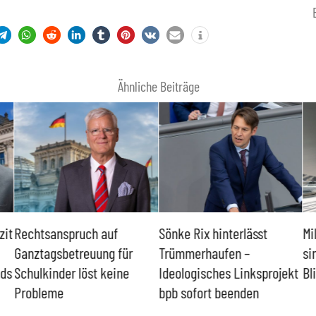
Ähnliche Beiträge
zit
Rechtsanspruch auf
Sönke Rix hinterlässt
Mi
Ganztagsbetreuung für
Trümmerhaufen –
si
nds
Schulkinder löst keine
Ideologisches Linksprojekt
Bl
Probleme
bpb sofort beenden