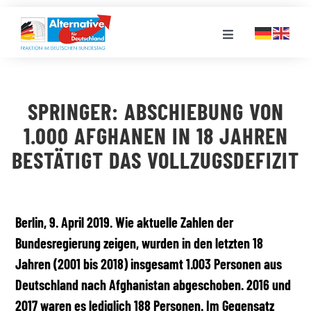
Zum
Inhalt
Toggle
springen
Navigation
FRAKTION
SPRINGER: ABSCHIEBUNG VON
LANDESGRUPPEN
1.000 AFGHANEN IN 18 JAHREN
BESTÄTIGT DAS VOLLZUGSDEFIZIT
VERANSTALTUNGEN
PRESSE
Berlin, 9. April 2019. Wie aktuelle Zahlen der
Bundesregierung zeigen, wurden in den letzten 18
Jahren (2001 bis 2018) insgesamt 1.003 Personen aus
STELLENPORTAL
Deutschland nach Afghanistan abgeschoben. 2016 und
2017 waren es lediglich 188 Personen. Im Gegensatz
MEDIATHEK