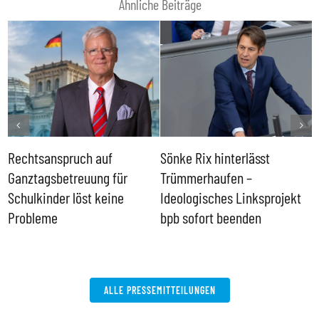
Ähnliche Beiträge
Rechtsanspruch auf
Sönke Rix hinterlässt
M
Ganztagsbetreuung für
Trümmerhaufen –
e
Schulkinder löst keine
Ideologisches Linksprojekt
Probleme
bpb sofort beenden
ALLE PRESSEMITTEILUNGEN