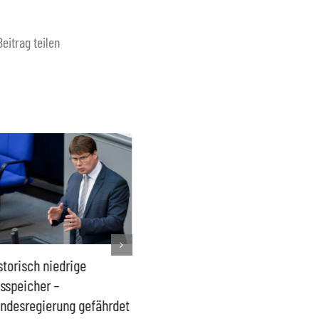
Beitrag teilen
storisch niedrige
Französisches Mega-Defizit
Rechts
sspeicher –
gefährdet Stabilität der
Ganztag
ndesregierung gefährdet
Eurozone und Deutschlands
Schulki