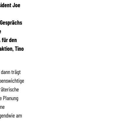
sident Joe
s Gesprächs
e
 für den
aktion, Tino
 dann trägt
benswichtige
räterische
ie Planung
ine
rgendwie am