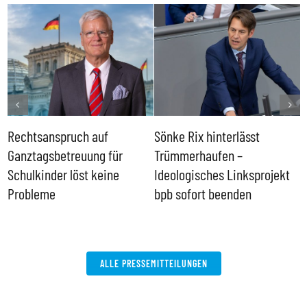
Rechtsanspruch auf
Sönke Rix hinterlässt
M
Ganztagsbetreuung für
Trümmerhaufen –
e
Schulkinder löst keine
Ideologisches Linksprojekt
Probleme
bpb sofort beenden
ALLE PRESSEMITTEILUNGEN