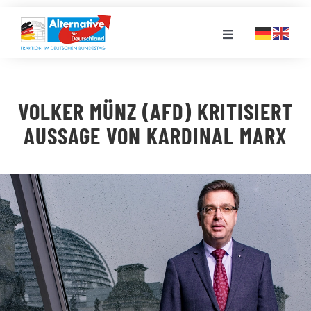
Zum
Inhalt
Toggle
springen
Navigation
FRAKTION
VOLKER MÜNZ (AFD) KRITISIERT
LANDESGRUPPEN
AUSSAGE VON KARDINAL MARX
VERANSTALTUNGEN
PRESSE
STELLENPORTAL
MEDIATHEK