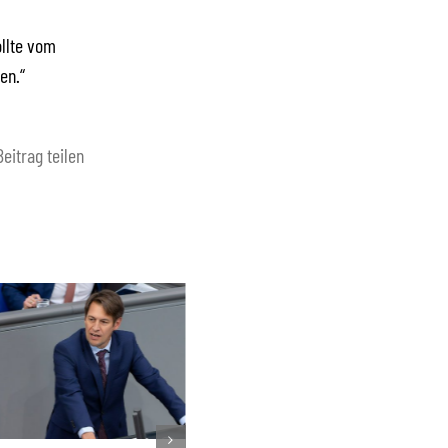
ollte vom
en.“
Beitrag teilen