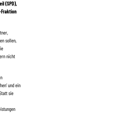
il (SPD),
-Fraktion
tner,
en sollen,
ie
ern nicht
in
hen‘ und ein
tatt sie
eistungen