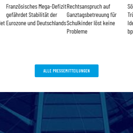
zit
Rechtsanspruch auf
Sönke Rix hinterlässt
Mi
Ganztagsbetreuung für
Trümmerhaufen –
si
nds
Schulkinder löst keine
Ideologisches Linksprojekt
Bl
Probleme
bpb sofort beenden
ALLE PRESSEMITTEILUNGEN