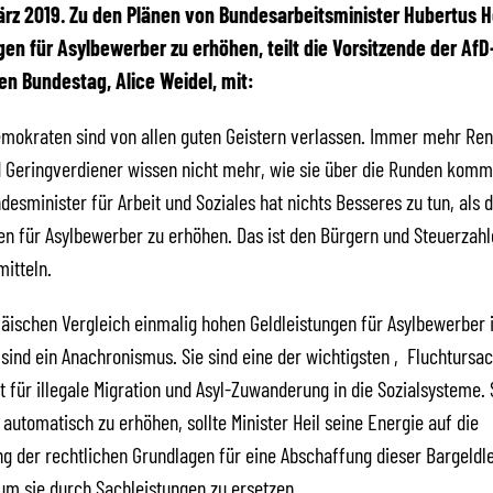
 März 2019. Zu den Plänen von Bundesarbeitsminister Hubertus He
gen für Asylbewerber zu erhöhen, teilt die Vorsitzende der AfD
n Bundestag, Alice Weidel, mit:
emokraten sind von allen guten Geistern verlassen. Immer mehr Ren
 Geringverdiener wissen nicht mehr, wie sie über die Runden komm
desminister für Arbeit und Soziales hat nichts Besseres zu tun, als d
en für Asylbewerber zu erhöhen. Das ist den Bürgern und Steuerzahl
itteln.
äischen Vergleich einmalig hohen Geldleistungen für Asylbewerber 
sind ein Anachronismus. Sie sind eine der wichtigsten ‚Fluchtursac
für illegale Migration und Asyl-Zuwanderung in die Sozialsysteme. S
automatisch zu erhöhen, sollte Minister Heil seine Energie auf die
g der rechtlichen Grundlagen für eine Abschaffung dieser Bargeldl
m sie durch Sachleistungen zu ersetzen.