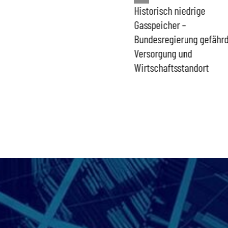
Historisch niedrige
Französisches Mega-Defi
gbar –
Gasspeicher –
gefährdet Stabilität der
bt
Bundesregierung gefährdet
Eurozone und Deutschla
Versorgung und
Wirtschaftsstandort