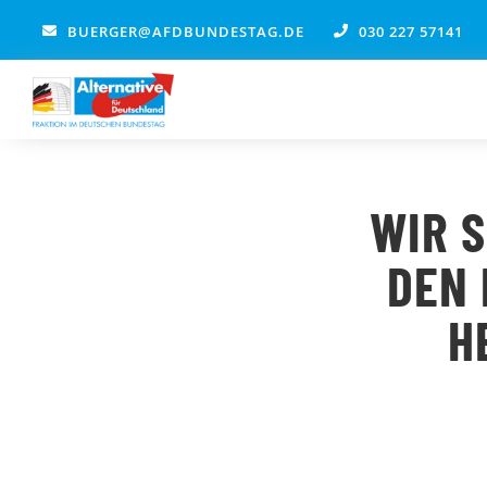
Zum
BUERGER@AFDBUNDESTAG.DE
030 227 57141
Inhalt
springen
WIR S
DEN 
H