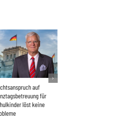
chtsanspruch auf
Sönke Rix hinterlässt
Milliar
nztagsbetreuung für
Trümmerhaufen –
sind ei
hulkinder löst keine
Ideologisches Linksprojekt
Blindfl
obleme
bpb sofort beenden