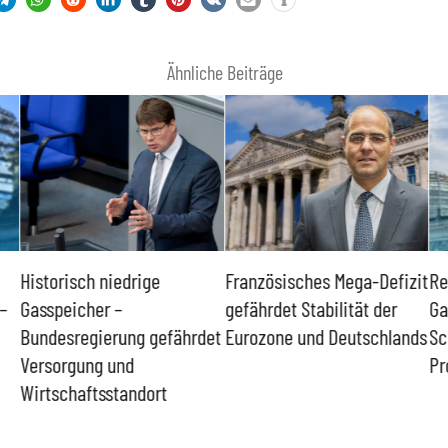
Ähnliche Beiträge
Historisch niedrige
Französisches Mega-Defizit
Re
–
Gasspeicher –
gefährdet Stabilität der
Ga
Bundesregierung gefährdet
Eurozone und Deutschlands
Sc
Versorgung und
Pr
Wirtschaftsstandort