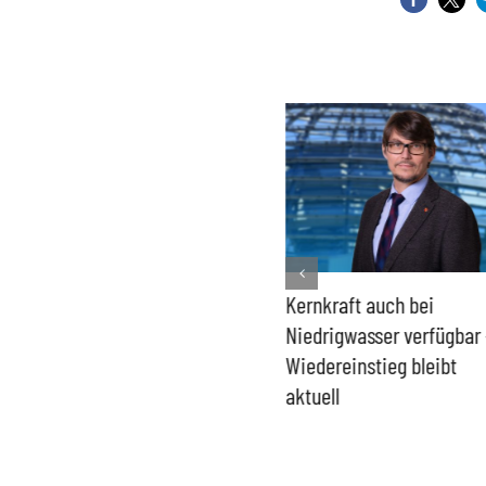
Bundesregierung macht
Kernkraft auch bei
Umgang mit „Apollo News“
Niedrigwasser verfügbar 
zur Verschlusssache
Wiedereinstieg bleibt
aktuell