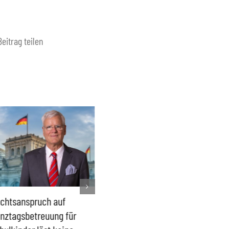
Beitrag teilen
chtsanspruch auf
Sönke Rix hinterlässt
Milliar
nztagsbetreuung für
Trümmerhaufen –
sind ei