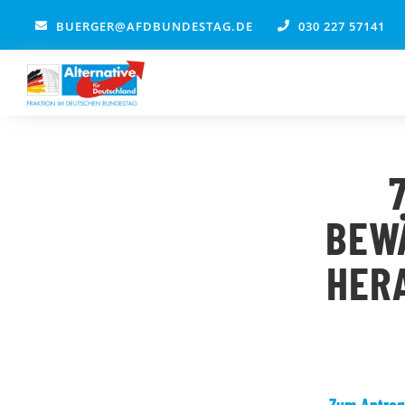
Zum
BUERGER@AFDBUNDESTAG.DE
030 227 57141
Inhalt
springen
BEW
HER