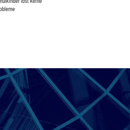
hulkinder löst keine
Ideologisches Linksprojekt
Blindfl
obleme
bpb sofort beenden