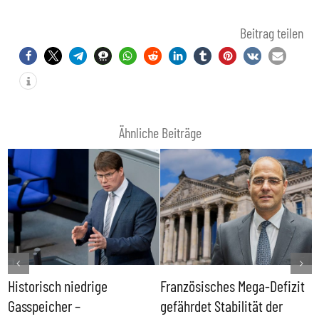
Beitrag teilen
Ähnliche Beiträge
Historisch niedrige
Französisches Mega-Defizit
R
Gasspeicher –
gefährdet Stabilität der
G