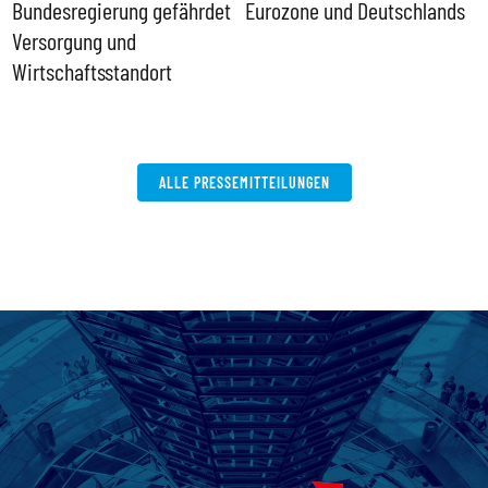
ll
Bundesregierung gefährdet
Eurozone und Deutschlands
S
Versorgung und
P
Wirtschaftsstandort
ALLE PRESSEMITTEILUNGEN