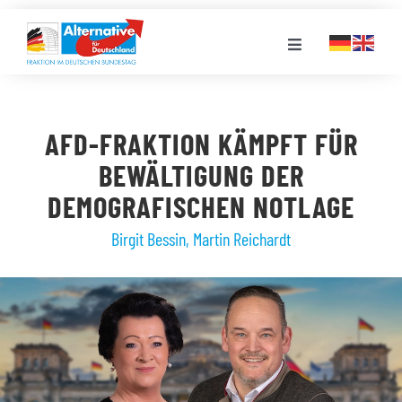
Zum
Inhalt
Toggle
springen
Navigation
FRAKTION
AFD-FRAKTION KÄMPFT FÜR
LANDESGRUPPEN
BEWÄLTIGUNG DER
DEMOGRAFISCHEN NOTLAGE
VERANSTALTUNGEN
Birgit Bessin
,
Martin Reichardt
PRESSE
STELLENPORTAL
MEDIATHEK