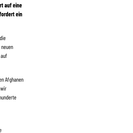
t auf eine
ordert ein
die
r neuen
 auf
gen Afghanen
 wir
 hunderte
e