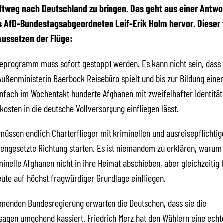
tweg nach Deutschland zu bringen. Das geht aus einer Antwor
 AfD-Bundestagsabgeordneten Leif-Erik Holm hervor. Dieser f
Aussetzen der Flüge:
geprogramm muss sofort gestoppt werden. Es kann nicht sein, dass 
ußenministerin Baerbock Reisebüro spielt und bis zur Bildung eine
nfach im Wochentakt hunderte Afghanen mit zweifelhafter Identität
kosten in die deutsche Vollversorgung einfliegen lässt.
müssen endlich Charterflieger mit kriminellen und ausreisepflichti
gengesetzte Richtung starten. Es ist niemandem zu erklären, warum
inelle Afghanen nicht in ihre Heimat abschieben, aber gleichzeitig
eute auf höchst fragwürdiger Grundlage einfliegen.
menden Bundesregierung erwarten die Deutschen, dass sie die
agen umgehend kassiert. Friedrich Merz hat den Wählern eine echt