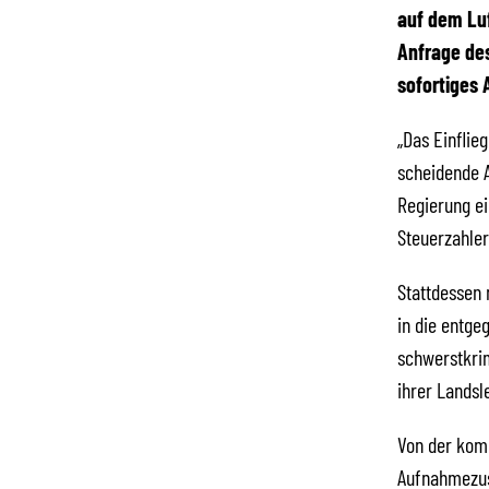
auf dem Luf
Anfrage des
sofortiges 
„Das Einflie
scheidende A
Regierung ei
Steuerzahler
Stattdessen 
in die entge
schwerstkrim
ihrer Landsl
Von der kom
Aufnahmezus