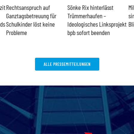
zit
Rechtsanspruch auf
Sönke Rix hinterlässt
Mi
Ganztagsbetreuung für
Trümmerhaufen –
si
nds
Schulkinder löst keine
Ideologisches Linksprojekt
Bl
Probleme
bpb sofort beenden
ALLE PRESSEMITTEILUNGEN