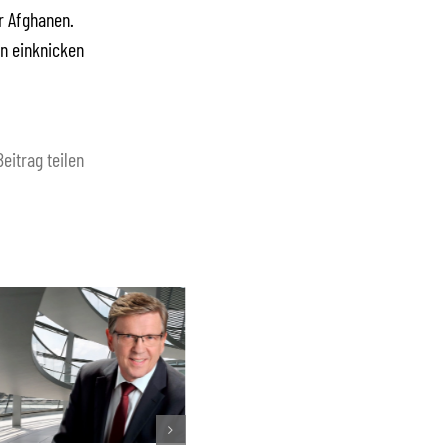
r Afghanen.
ün einknicken
Beitrag teilen