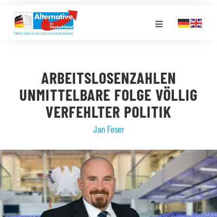
Zum
Inhalt
Toggle
springen
Navigation
FRAKTION
ARBEITSLOSENZAHLEN
LANDESGRUPPEN
UNMITTELBARE FOLGE VÖLLIG
VERFEHLTER POLITIK
VERANSTALTUNGEN
Jan Feser
PRESSE
STELLENPORTAL
MEDIATHEK