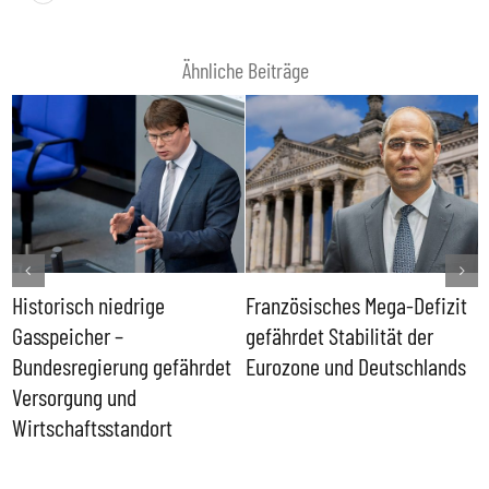
Ähnliche Beiträge
Historisch niedrige
Französisches Mega-Defizit
R
Gasspeicher –
gefährdet Stabilität der
G
ll
Bundesregierung gefährdet
Eurozone und Deutschlands
S
Versorgung und
P
Wirtschaftsstandort