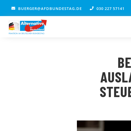
Zum
BUERGER@AFDBUNDESTAG.DE
030 227 57141
Inhalt
springen
BE
AUSL
STEU