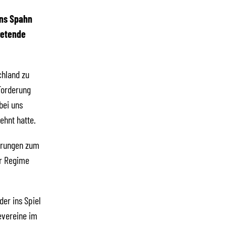
ens Spahn
retende
chland zu
 Forderung
bei uns
ehnt hatte.
ierungen zum
er Regime
er ins Spiel
evereine im