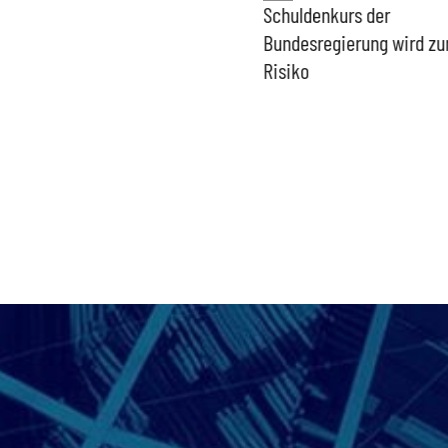
PFAS-freie Windräder lösen
Schuldenkurs der
die Probleme der Windkraft
Bundesregierung wird z
nicht
Risiko