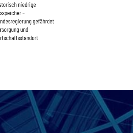
storisch niedrige
Französisches Mega-Defizit
Rechts
sspeicher –
gefährdet Stabilität der
Ganztag
ndesregierung gefährdet
Eurozone und Deutschlands
Schulki
rsorgung und
Proble
rtschaftsstandort