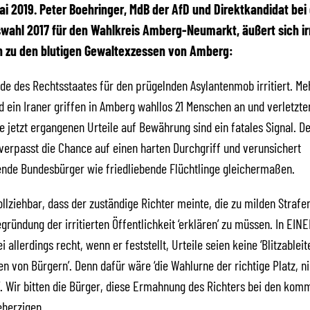
 Mai 2019. Peter Boehringer, MdB der AfD und Direktkandidat bei
ahl 2017 für den Wahlkreis Amberg-Neumarkt, äußert sich irri
n zu den blutigen Gewaltexzessen von Amberg:
ilde des Rechtsstaates für den prügelnden Asylantenmob irritiert. Me
 ein Iraner griffen in Amberg wahllos 21 Menschen an und verletzten
ie jetzt ergangenen Urteile auf Bewährung sind ein fatales Signal. D
verpasst die Chance auf einen harten Durchgriff und verunsichert
nde Bundesbürger wie friedliebende Flüchtlinge gleichermaßen.
ollziehbar, dass der zuständige Richter meinte, die zu milden Strafe
egründung der irritierten Öffentlichkeit ‘erklären’ zu müssen. In EIN
i allerdings recht, wenn er feststellt, Urteile seien keine ‘Blitzableit
 von Bürgern’. Denn dafür wäre ‘die Wahlurne der richtige Platz, ni
’. Wir bitten die Bürger, diese Ermahnung des Richters bei den ko
eherzigen.