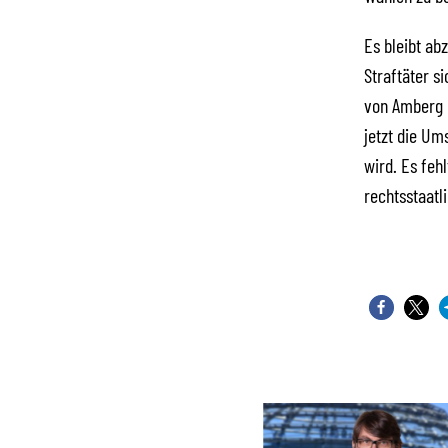
Es bleibt ab
Straftäter s
von Amberg e
jetzt die Um
wird. Es feh
rechtsstaatl