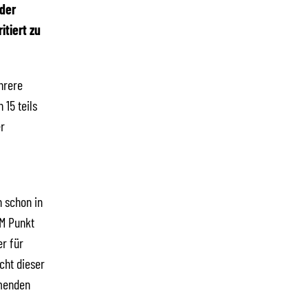
 der
tiert zu
hrere
 15 teils
er
n schon in
EM Punkt
er für
cht dieser
mmenden