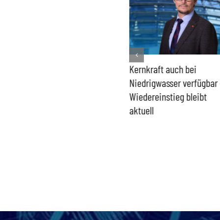
Bundesregierung macht
Kernkraft auch bei
Umgang mit „Apollo News“
Niedrigwasser verfügbar 
zur Verschlusssache
Wiedereinstieg bleibt
aktuell