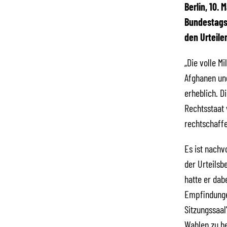
Berlin, 10.
Bundestagsw
den Urteile
„Die volle M
Afghanen und
erheblich. D
Rechtsstaat 
rechtschaffe
Es ist nachv
der Urteilsb
hatte er dabe
Empfindungen
Sitzungssaal
Wahlen zu b