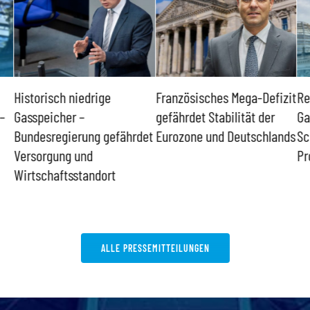
Historisch niedrige
Französisches Mega-Defizit
Re
–
Gasspeicher –
gefährdet Stabilität der
Ga
Bundesregierung gefährdet
Eurozone und Deutschlands
Sc
Versorgung und
Pr
Wirtschaftsstandort
ALLE PRESSEMITTEILUNGEN