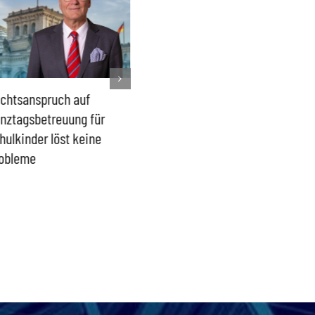
chtsanspruch auf
Sönke Rix hinterlässt
Milliar
nztagsbetreuung für
Trümmerhaufen –
sind ei
hulkinder löst keine
Ideologisches Linksprojekt
Blindfl
obleme
bpb sofort beenden