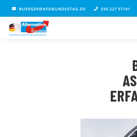
Zum
BUERGER@AFDBUNDESTAG.DE
030 227 57141
Inhalt
springen
A
ERFA