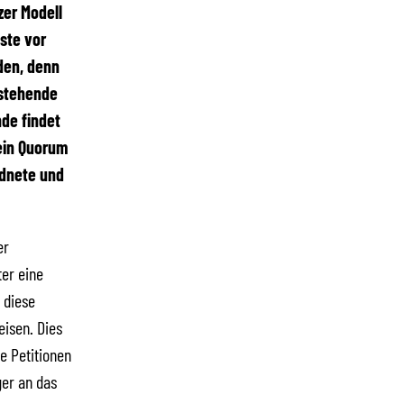
zer Modell
ste vor
den, denn
estehende
nde findet
 ein Quorum
rdnete und
er
ter eine
 diese
isen. Dies
e Petitionen
er an das