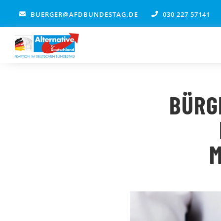
Zum
BUERGER@AFDBUNDESTAG.DE
030 227 57141
Inhalt
springen
BÜRG
M