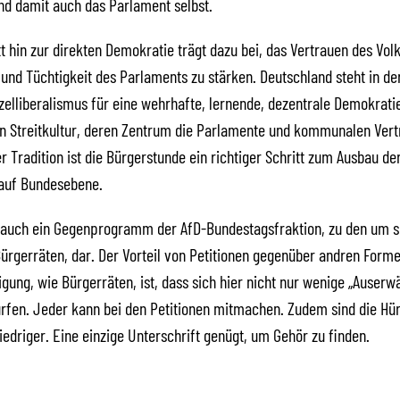
d damit auch das Parlament selbst.
tt hin zur direkten Demokratie trägt dazu bei, das Vertrauen des Volk
 und Tüchtigkeit des Parlaments zu stärken. Deutschland steht in der
elliberalismus für eine wehrhafte, lernende, dezentrale Demokratie
n Streitkultur, deren Zentrum die Parlamente und kommunalen Ver
er Tradition ist die Bürgerstunde ein richtiger Schritt zum Ausbau de
auf Bundesebene.
t auch ein Gegenprogramm der AfD-Bundestagsfraktion, zu den um s
ürgerräten, dar. Der Vorteil von Petitionen gegenüber andren Form
igung, wie Bürgerräten, ist, dass sich hier nicht nur wenige „Auserwä
ürfen. Jeder kann bei den Petitionen mitmachen. Zudem sind die Hü
iedriger. Eine einzige Unterschrift genügt, um Gehör zu finden.