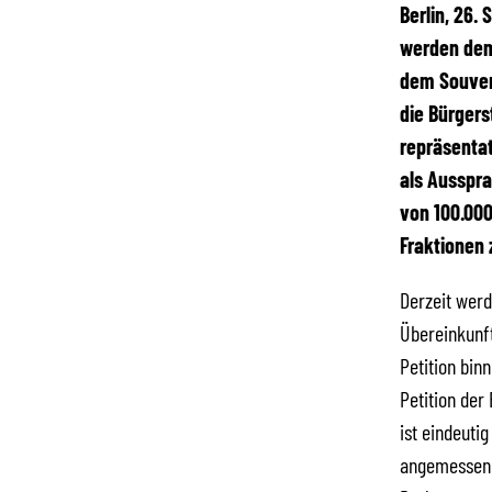
Berlin, 26.
werden dem
dem Souver
die Bürgers
repräsentat
als Ausspra
von 100.000
Fraktionen 
Derzeit werd
Übereinkunft
Petition bin
Petition der
ist eindeuti
angemessen i