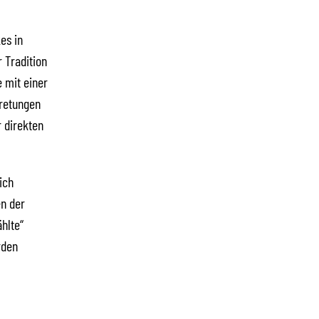
es in
 Tradition
 mit einer
tretungen
r direkten
ich
en der
hlte“
rden