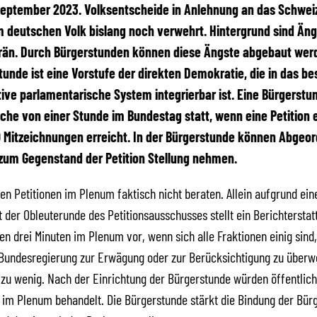
 September 2023. Volksentscheide in Anlehnung an das Schwei
 deutschen Volk bislang noch verwehrt. Hintergrund sind Äng
än. Durch Bürgerstunden können diese Ängste abgebaut wer
tunde ist eine Vorstufe der direkten Demokratie, die in das b
ive parlamentarische System integrierbar ist. Eine Bürgerstu
che von einer Stunde im Bundestag statt, wenn eine Petition
 Mitzeichnungen erreicht. In der Bürgerstunde können Abgeo
zum Gegenstand der Petition Stellung nehmen.
en Petitionen im Plenum faktisch nicht beraten. Allein aufgrund ein
 der Obleuterunde des Petitionsausschusses stellt ein Berichterstat
nen drei Minuten im Plenum vor, wenn sich alle Fraktionen einig sind,
 Bundesregierung zur Erwägung oder zur Berücksichtigung zu überwe
g zu wenig. Nach der Einrichtung der Bürgerstunde würden öffentlich
m Plenum behandelt. Die Bürgerstunde stärkt die Bindung der Bürg