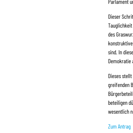
Parlament un
Dieser Schri
Tauglichkeit
des Graswurz
konstruktive
sind. In dies
Demokratie 
Dieses stell
greifenden B
Bürgerbeteil
beteiligen d
wesentlich n
Zum Antrag