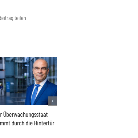
Beitrag teilen
r Überwachungsstaat
Lage in Ceuta – Europas
2015 da
mmt durch die Hintertür
Außengrenzen wirksam
wieder
schützen