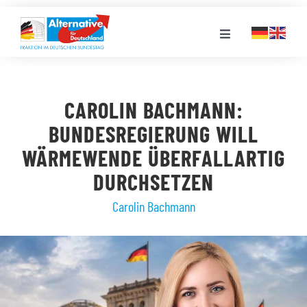
Zum
Inhalt
Toggle
springen
Navigation
FRAKTION
CAROLIN BACHMANN:
LANDESGRUPPEN
BUNDESREGIERUNG WILL
WÄRMEWENDE ÜBERFALLARTIG
VERANSTALTUNGEN
DURCHSETZEN
Carolin Bachmann
PRESSE
STELLENPORTAL
MEDIATHEK