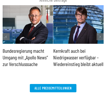
Bundesregierung macht
Kernkraft auch bei
H
Umgang mit „Apollo News“
Niedrigwasser verfügbar –
G
zur Verschlusssache
Wiedereinstieg bleibt aktuell
B
V
W
ALLE PRESSEMITTEILUNGEN