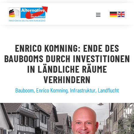
Zum
Inhalt
Toggle
springen
Navigation
FRAKTION
ENRICO KOMNING: ENDE DES
LANDESGRUPPEN
BAUBOOMS DURCH INVESTITIONEN
IN LÄNDLICHE RÄUME
VERANSTALTUNGEN
VERHINDERN
Bauboom
,
Enrico Komning
,
Infrastruktur
,
Landflucht
PRESSE
STELLENPORTAL
MEDIATHEK