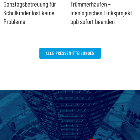
Ganztagsbetreuung für
Trümmerhaufen –
e
Schulkinder löst keine
Ideologisches Linksprojekt
Probleme
bpb sofort beenden
ALLE PRESSEMITTEILUNGEN