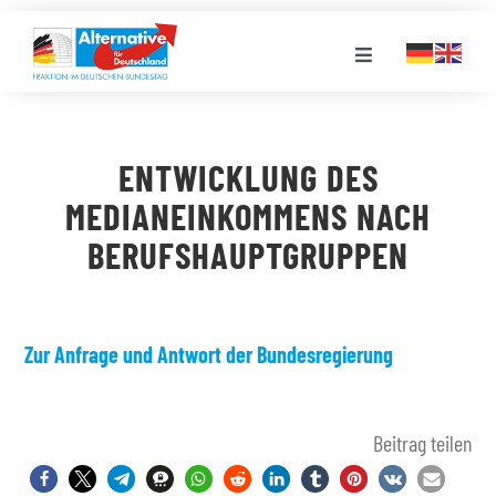
Zum
Inhalt
Toggle
springen
Navigation
FRAKTION
ENTWICKLUNG DES
LANDESGRUPPEN
MEDIANEINKOMMENS NACH
BERUFSHAUPTGRUPPEN
VERANSTALTUNGEN
PRESSE
Zur Anfrage und Antwort der Bundesregierung
STELLENPORTAL
Beitrag teilen
MEDIATHEK