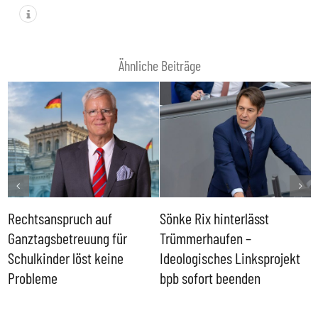
Ähnliche Beiträge
Rechtsanspruch auf
Sönke Rix hinterlässt
M
Ganztagsbetreuung für
Trümmerhaufen –
e
Schulkinder löst keine
Ideologisches Linksprojekt
Probleme
bpb sofort beenden