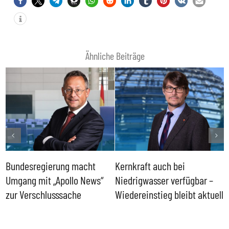
Ähnliche Beiträge
Bundesregierung macht
Kernkraft auch bei
H
Umgang mit „Apollo News“
Niedrigwasser verfügbar –
G
zur Verschlusssache
Wiedereinstieg bleibt aktuell
B
V
W