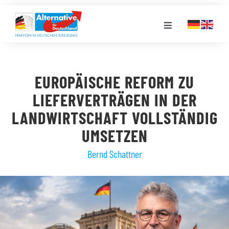
Zum
Inhalt
Toggle
springen
Navigation
FRAKTION
EUROPÄISCHE REFORM ZU
LANDESGRUPPEN
LIEFERVERTRÄGEN IN DER
LANDWIRTSCHAFT VOLLSTÄNDIG
VERANSTALTUNGEN
UMSETZEN
Bernd Schattner
PRESSE
STELLENPORTAL
MEDIATHEK